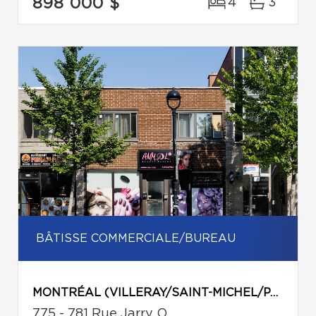
898 000 $
4
3
BÂTISSE COMMERCIALE/BUREAU
MONTRÉAL (VILLERAY/SAINT-MICHEL/PARC-EXTENSION)
775 - 781 Rue Jarry O.