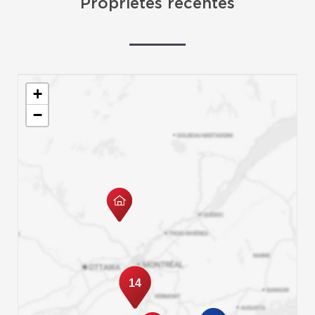
Propriétés récentes
+
−
14