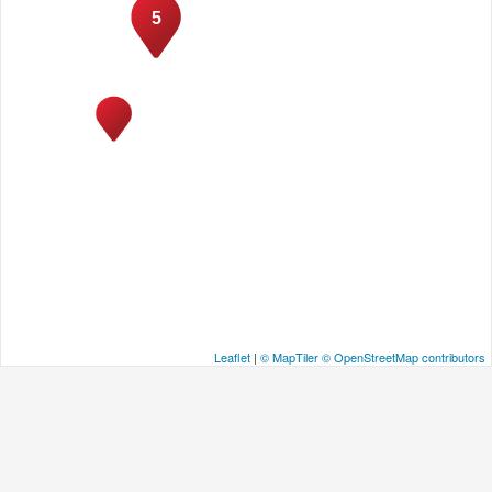
5
Leaflet
|
© MapTiler
© OpenStreetMap contributors