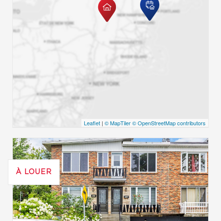
Leaflet
|
© MapTiler
© OpenStreetMap contributors
À LOUER