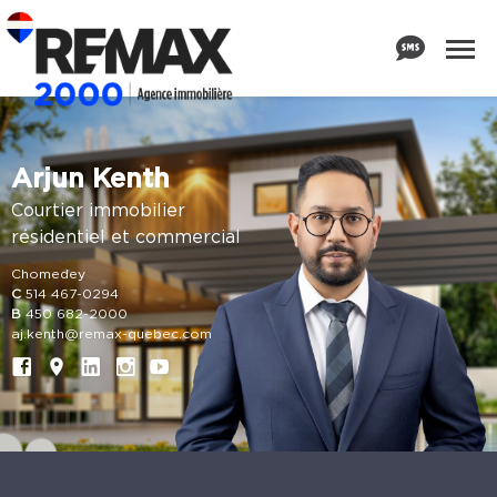
Arjun Kenth
Courtier immobilier
résidentiel et commercial
Chomedey
C
514 467-0294
B
450 682-2000
aj.kenth@remax-quebec.com