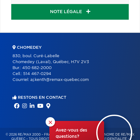
NOTE LÉGALE
CHOMEDEY
830, boul. Curé-Labelle
Chomedey (Laval), Québec, H7V 2V3
Bur.:
450 682-2000
Cell.:
514 467-0294
Courriel:
aj.kenth@remax-quebec.com
RESTONS EN CONTACT
×
Avez-vous des
© 2026 RE/MAX 2000 – FRANCHISÉ INDÉPENDANT ET AUTONOME DE RE/MAX
questions?
QUÉBEC – TOUS DROITS RÉSERVÉS -
POLITIQUE DE CONFIDENTIALITÉ
-