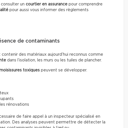
e consulter un
courtier en assurance
pour comprendre
alité
pour aussi vous informer des règlements
résence de contaminants
t contenir des matériaux aujourd’hui reconnus comme
nte
dans l’isolation, les murs ou les tuiles de plancher.
moisissures toxiques
peuvent se développer.
ûteux
cupants
 des rénovations
écessaire de faire appel à un inspecteur spécialisé en
ination. Des analyses peuvent permettre de détecter la
s contaminants invisibles à l’œil nu.