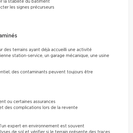
r la stabilité du bâtiment
ecter les signes précurseurs
taminés
 des terrains ayant déjà accueilli une activité
ienne station-service, un garage mécanique, une usine
entiel, des contaminants peuvent toujours être
ment ou certaines assurances
et des complications lors de la revente
on d’un expert en environnement est souvent
ses de sol et vérifier si le terrain présente des traces