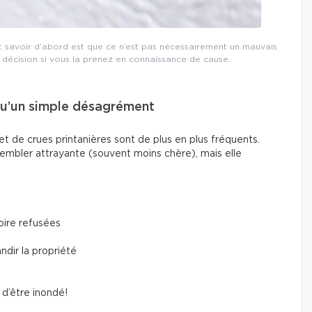
ut savoir d’abord est que ce n’est pas nécessairement un mauvais
décision si vous la prenez en connaissance de cause.
 qu’un simple désagrément
t de crues printanières sont de plus en plus fréquents.
embler attrayante (souvent moins chère), mais elle
oire refusées
ndir la propriété
e d’être inondé!